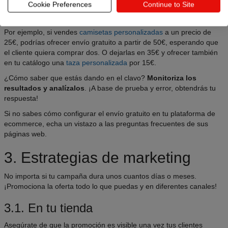
¡Pon en marcha las
estrategias de venta
Cookie Preferences
Continue to Site
adicional y cruzada
en tu tienda online!
Por ejemplo, si vendes
camisetas personalizadas
a un precio de
25€, podrías ofrecer envío gratuito a partir de 50€, esperando que
el cliente quiera comprar dos. O dejarlas en 35€ y ofrecer también
en tu catálogo una
taza personalizada
por 15€.
¿Cómo saber que estás dando en el clavo?
Monitoriza los
resultados y analízalos
. ¡A base de prueba y error, obtendrás tu
respuesta!
Si no sabes cómo configurar el envío gratuito en tu plataforma de
ecommerce, echa un vistazo a las preguntas frecuentes de sus
páginas web.
3. Estrategias de marketing
No importa si tu campaña dura unos cuantos días o meses.
¡Promociona la oferta todo lo que puedas y en diferentes canales!
3.1. En tu tienda
Asegúrate de que la promoción es visible una vez tus clientes