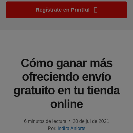
Regístrate en Printful
Guía
ecommerce
Historias
de
clientes
Cómo ganar más
Manual
para
ofreciendo envío
novatos
gratuito en tu tienda
Productos
online
Vende
con
Printful
•
6 minutos de lectura
20 de jul de 2021
Por:
Indira Aniorte
Creación