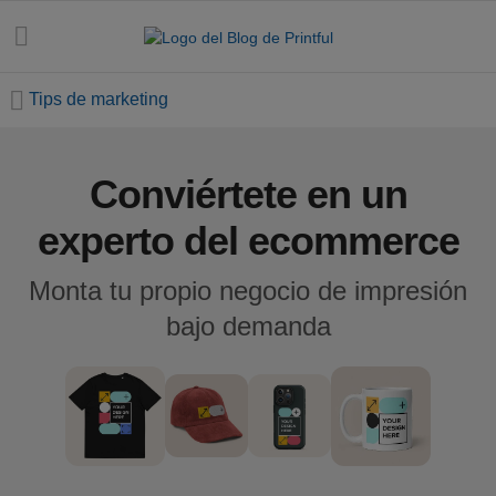
Tips de marketing
Conviértete en un
Todos
los
experto del ecommerce
artículos
Monta tu propio negocio de impresión
Estilo y
bajo demanda
tendencias
Tips de
marketing
Fechas
ecommerce