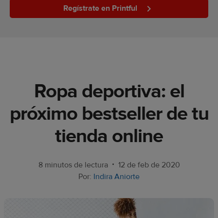
Regístrate en Printful
Guía
ecommerce
Historias
de
clientes
Ropa deportiva: el
Manual
próximo bestseller de tu
para
novatos
tienda online
Productos
•
8 minutos de lectura
12 de feb de 2020
Vende
Por:
Indira Aniorte
con
Printful