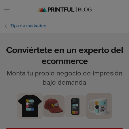
Tips de marketing
Conviértete en un experto del
Todos
los
ecommerce
artículos
Monta tu propio negocio de impresión
Estilo y
bajo demanda
tendencias
Tips de
marketing
Fechas
ecommerce