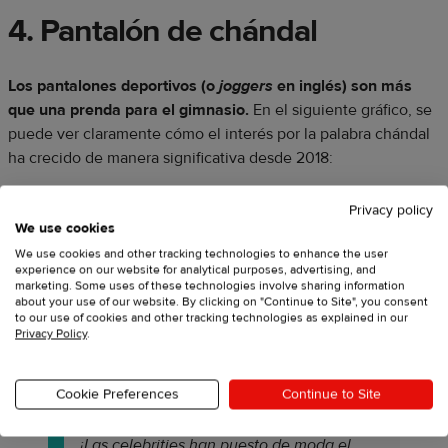
4. Pantalón de chándal
Los pantalones deportivos (o
joggers
en inglés) son más
que una prenda para el gimnasio.
En el siguiente gráfico, se
puede ver claramente cómo el interés por la palabra chándal
ha crecido de manera significativa desde 2018:
Privacy policy
We use cookies
We use cookies and other tracking technologies to enhance the user
experience on our website for analytical purposes, advertising, and
marketing. Some uses of these technologies involve sharing information
about your use of our website. By clicking on "Continue to Site", you consent
Los joggers son el pantalón ideal para ir a dar un paseo, para
to our use of cookies and other tracking technologies as explained in our
Privacy Policy
.
ir cómodo a la oficina o incluso para salir de fiesta. ¡Todo
depende del look que le des!
Cookie Preferences
Continue to Site
¡Las celebrities han puesto de moda el