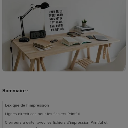
Création
de
design
Ressources
Tarifs
FR
Sommaire :
Lexique de l’impression
Lignes directrices pour les fichiers Printful
5 erreurs à éviter avec les fichiers d’impression Printful et