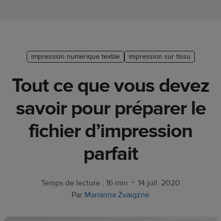
Guide de
plate-
forme e-
commerce
impression numérique textile
impression sur tissu
Manuel
Tout ce que vous devez
du
débutant
savoir pour préparer le
Modèle
fichier d’impression
de
réussite
parfait
Produits
•
Temps de lecture : 16 min
14 juil. 2020
Vendre
Par
Marianna Zvaigzne
avec
Printful