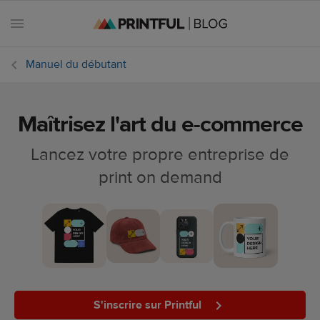
Manuel du débutant
Maîtrisez l'art du e-commerce
Toutes les
publications
Lancez votre propre entreprise de
print on demand
Astuces
marketing
Dates e-
commerce
Design et
tendances
S'inscrire sur Printful