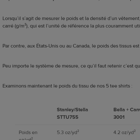
Lorsqu’il s’agit de mesurer le poids et la densité d’un vêtement
carré (g/m²), qui est l’unité de référence la plus couramment u
Par contre, aux États-Unis ou au Canada, le poids des tissus es
Peu importe le système de mesure, ce qu’il faut retenir c’est que
Examinons maintenant le poids du tissu de nos 5 tee shirts :
Stanley/Stella
Bella + Can
STTU755
3001
Poids en
5.3 oz/yd²
4.2 oz/yd²