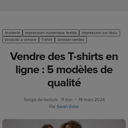
Guide de
plate-
forme e-
commerce
broderie
impression numérique textile
impression sur tissu
Manuel
produits à vendre
T-shirt
booster-ventes
du
Vendre des T-shirts en
débutant
ligne : 5 modèles de
Modèle
de
qualité
réussite
Produits
•
Temps de lecture : 11 min
14 mars 2024
Par
Sarah Zafar
Vendre
avec
Printful