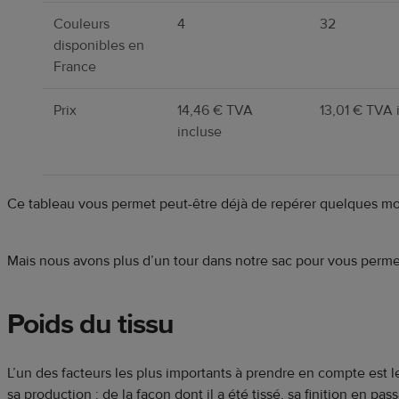
Couleurs
4
32
disponibles en
France
Prix
14,46 € TVA
13,01 € TVA 
incluse
Ce tableau vous permet peut-être déjà de repérer quelques mo
Mais nous avons plus d’un tour dans notre sac pour vous perme
Poids du tissu
L’un des facteurs les plus importants à prendre en compte est l
sa production : de la façon dont il a été tissé, sa finition en pass