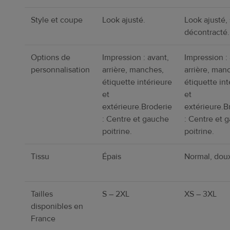
Style et coupe
Look ajusté.
Look ajusté, 
décontracté.
Options de
Impression : avant,
Impression : 
personnalisation
arrière, manches,
arrière, man
étiquette intérieure
étiquette int
et
et
extérieure.Broderie
extérieure.B
: Centre et gauche
: Centre et 
poitrine.
poitrine.
Tissu
Épais
Normal, dou
Tailles
S – 2XL
XS – 3XL
disponibles en
France