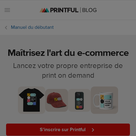
Manuel du débutant
Maîtrisez l'art du e-commerce
Toutes les
publications
Lancez votre propre entreprise de
print on demand
Astuces
marketing
Dates e-
commerce
Design et
tendances
S'inscrire sur Printful