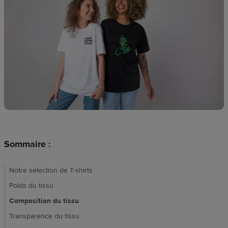
Création
de
design
Ressources
Tarifs
FR
Sommaire :
Notre sélection de T-shirts
Poids du tissu
Composition du tissu
Transparence du tissu