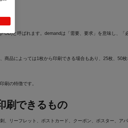
は？
mand (POD)と呼ばれます。demandは「需要、要求」を意
、商品によっては1枚から印刷できる場合もあり、25枚、50
印刷の特徴です。
印刷できるもの
刺、リーフレット、ポストカード、クーポン、ポスター、アパ