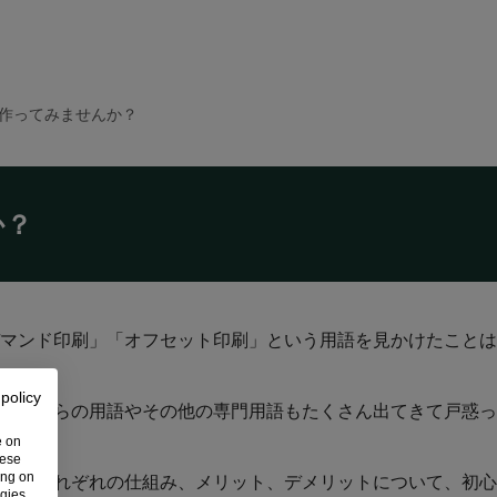
品を作ってみませんか？
か？
マンド印刷」「オフセット印刷」という用語を見かけたことは
 policy
、これらの用語やその他の専門用語もたくさん出てきて戸惑っ
e on
hese
ing on
刷」それぞれの仕組み、メリット、デメリットについて、初心
ogies