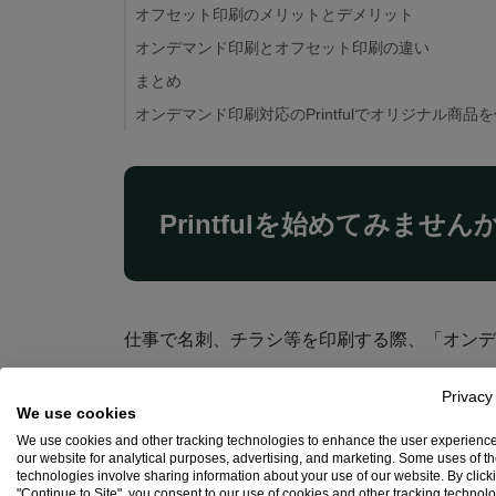
オフセット印刷のメリットとデメリット
オンデマンド印刷とオフセット印刷の違い
まとめ
オンデマンド印刷対応のPrintfulでオリジナル商
Printfulを始めてみません
仕事で名刺、チラシ等を印刷する際、「オンデ
Privacy
プリントショップ、印刷会社のサイトに行くと
We use cookies
We use cookies and other tracking technologies to enhance the user experienc
our website for analytical purposes, advertising, and marketing. Some uses of t
technologies involve sharing information about your use of our website. By click
今回は「オンデマンド印刷」と「オフセット印
"Continue to Site", you consent to our use of cookies and other tracking technol