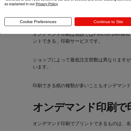
as explained in our
Privacy Policy
.
オンデマンド印刷と
Cookie Preferences
Continue to Site
オンデマンド印刷は英語ではPrint On De
ントできる」印刷サービスです。
ショップによって最低注文部数は異なりますが
います。
印刷できる紙の種類が多いこともオンデマンド
オンデマンド印刷で
オンデマンド印刷でプリントできるものは、名