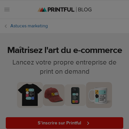
Astuces marketing
Maîtrisez l'art du e-commerce
Toutes les
publications
Lancez votre propre entreprise de
print on demand
Astuces
marketing
Dates e-
commerce
Design et
tendances
S'inscrire sur Printful