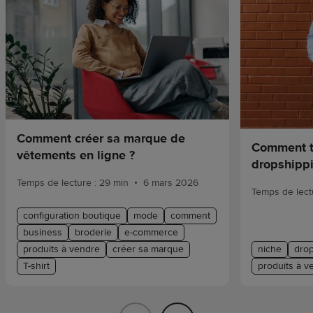
Comment créer sa marque de
Comment t
vêtements en ligne ?
dropshipp
•
Temps de lecture : 29 min
6 mars 2026
Temps de lectu
configuration boutique
mode
comment
business
broderie
e-commerce
produits à vendre
créer sa marque
niche
dro
T-shirt
produits à v