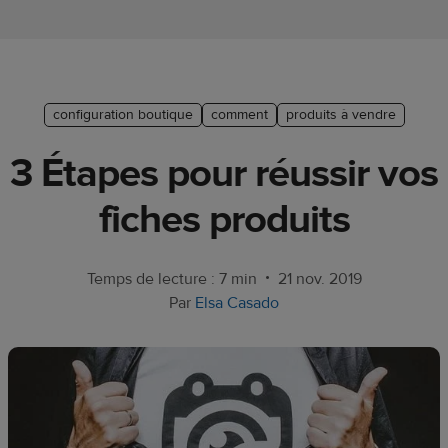
Guide de
plate-
forme e-
commerce
configuration boutique
comment
produits à vendre
Manuel
3 Étapes pour réussir vos
du
débutant
fiches produits
Modèle
de
•
Temps de lecture : 7 min
21 nov. 2019
réussite
Par
Elsa Casado
Produits
Vendre
avec
Printful