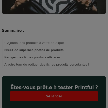
Création
de
design
Ressources
Sommaire :
Tarifs
1. Ajoutez des produits à votre boutique
Créez de superbes photos de produits
FR
Rédigez des fiches produits efficaces
À votre tour de rédiger des fiches produits percutantes !
Êtes-vous prêt.e à tester Printful ?
Se lancer