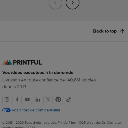
Back to top
Vos idées exécutées à la demande
Livraison en toute confiance de 140,8M articles
depuis 2013
Liens
vers
Vos choix de confidentialité
les
© 2013 - 2026 Tous droits réservés. Printful® Inc. 11025 Westlake Dr, Charlotte,
réseaux
North Carolina 28273