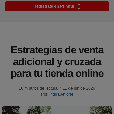
Regístrate en Printful
Guía
ecommerce
Historias
de
clientes
Estrategias de venta
Manual
adicional y cruzada
para
novatos
para tu tienda online
Productos
•
10 minutos de lectura
11 de jun de 2026
Vende
Por:
Indira Aniorte
con
Printful
Creación