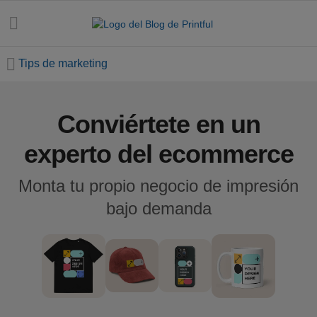
Tips de marketing
Conviértete en un
Todos
los
experto del ecommerce
artículos
Monta tu propio negocio de impresión
Estilo y
bajo demanda
tendencias
Tips de
marketing
Fechas
ecommerce