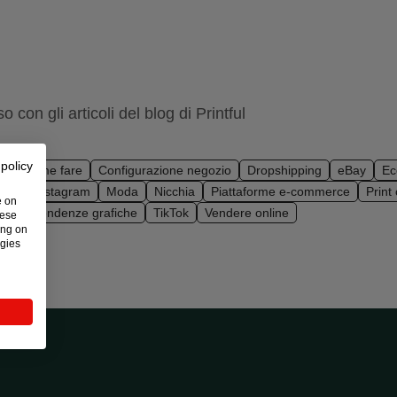
 con gli articoli del blog di Printful
 policy
nd
Come fare
Configurazione negozio
Dropshipping
eBay
Ec
sign
Instagram
Moda
Nicchia
Piattaforme e-commerce
Print
e on
nze
Tendenze grafiche
TikTok
Vendere online
hese
ing on
ogies