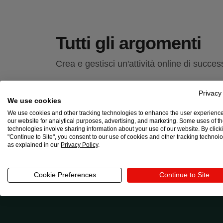
Tutti gli argomenti
Crea e gestisci un'attività online di successo
Privacy
Affiliate marketing
Amazon
Black Friday
Bra
We use cookies
Guadagnare online
Guide complete
Idee di de
We use cookies and other tracking technologies to enhance the user experienc
Sostenibilità
Stampa su tessuto
Storie
Tende
our website for analytical purposes, advertising, and marketing. Some uses of t
technologies involve sharing information about your use of our website. By click
"Continue to Site", you consent to our use of cookies and other tracking technol
as explained in our
Privacy Policy
.
Cookie Preferences
Continue to Site