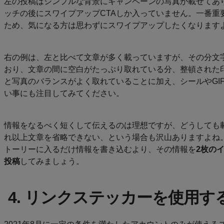
左の投稿はシンプルな背景にキャンペーンの写真が載せてあ
ッチの後にスワイプアップCTAしか入っていません。一番重
ため、気になる方は思わずにスワイプアップしたくなります
右の例は、左と比べて文章が多く載っていますが、その分文
おり、文章の間に空白がたっぷり取れている分、整頓された
と写真のバランスがよく取れていることに加え、シールやGI
い事にも注目してみてください。
情報をなるべく短くして伝えるのは理想ですが、どうしても
れ以上文章を省略できない、という場合も沢山ありますよね
トーリーに入るだけ情報を書き込むより、その情報を
2枚の
投稿
してみましょう。
4. リンクステッカーを使用す
2021年8月に一定の条件を満たしたアカウントのみが使える