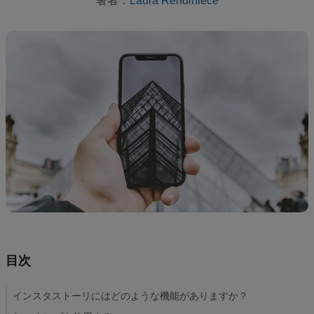
覧
ガ
イ
ド
繁
忙
期
の
販
促
ヒ
ン
ト
マ
目次
ー
ケ
インスタストーリにはどのような機能がありますか？
テ