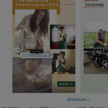
@starbucks_j