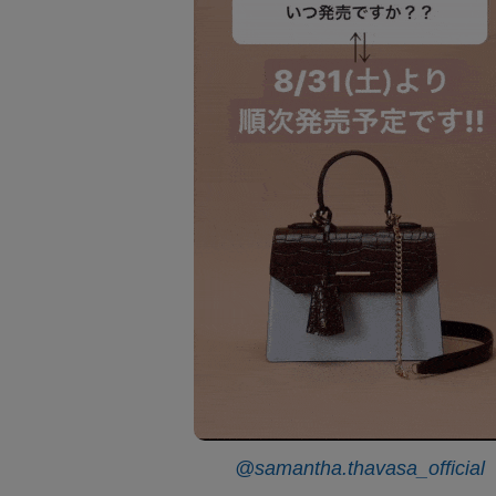
@samantha.thavasa_official