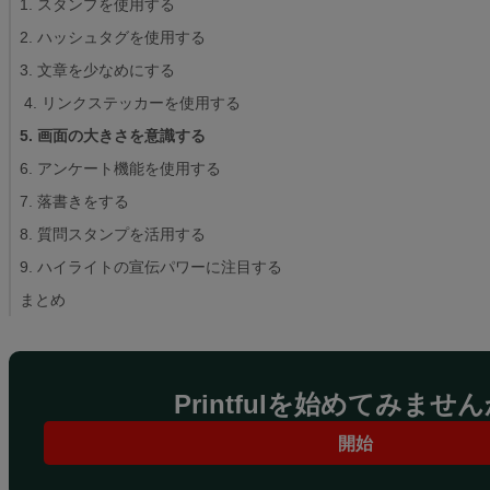
1. スタンプを使用する
ィ
ン
2. ハッシュタグを使用する
グ
3. 文章を少なめにする
基
4. リンクステッカーを使用する
礎
5. 画面の大きさを意識する
知
識
6. アンケート機能を使用する
7. 落書きをする
ス
8. 質問スタンプを活用する
タ
9. ハイライトの宣伝パワーに注目する
イ
ル
まとめ
＆
ト
レ
Printfulを始めてみませ
ン
ド
開始
製