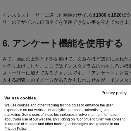
インスタストーリーに適した画像のサイズは
1080ｘ1920ピ
リーのデザインに画面全てを使用できない事を覚えておきま
6. アンケート機能を使用する
さて、画面の上部と下部を避けて、文章をほどほどに入れた
を作り上げました。ここではインスタグラムのおもしろい機
ストーリーに加えてみるチャンスです。「アンケート」と言
入する調査」のイメージがあるかもしれませんが、インスタ
しかない
短くて気軽に回答可能な調査
です。
Privacy policy
We use cookies
企業やビジネスとして消費者のニーズを探ろうとする際にイ
We use cookies and other tracking technologies to enhance the user
experience on our website for analytical purposes, advertising, and
ートは大変便利です。個人アカウントにせよ企業アカウント
marketing. Some uses of these technologies involve sharing information
のは
「どっち派？」
タイプのアンケートですよね。同じ商品
about your use of our website. By clicking on "Continue to Site", you consent
to our use of cookies and other tracking technologies as explained in our
く違う商品2つの中から好きな物、気になる物などを選んで
Privacy Policy
.