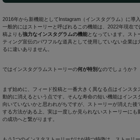
品
一
2016年から新機能としてInstagram（インスタグラム）
覧
一般的にはストーリーと呼ばれるこの機能は、2022年現在
稿よりも
強力なインスタグラムの機能
となっています。スト
Printful
ティング宣伝のパワフルな道具として使用していない企業は
で販売
るに違いありません。
デ
ザ
ではインスタグラムストーリーの
何が特別
なのでしょうか？
イ
ン
作
まず始めに、フィード投稿と一番大きく異なる点はインスタス
成
動的に消えるという点です。そんな寿命の短い機能はインス
向いていないかと思われがちですが、ストーリーが消えた後
リ
する方法がある上、実は一度しか見られないストーリーにも
ソ
の成功へと繋がります。
ー
ス
もう1つのインスタストーリーだけが持つ特徴は、ストーリ