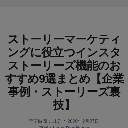
イ
ド
サ
ク
ストーリーマーケティ
セ
ス
ングに役立つインスタ
ス
ト
ストーリーズ機能のお
ー
リ
すすめ9選まとめ【企業
ー
事例・ストーリーズ裏
EC
技】
サ
イ
ト
•
読了時間：11分
2020年2月27日
一
著者：
Laura Rendiniece