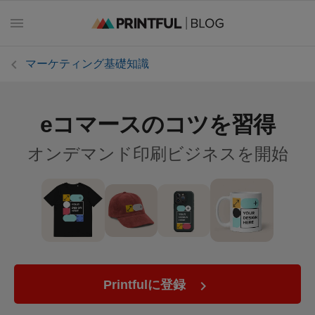
マーケティング基礎知識
eコマースのコツを習得
す
べ
オンデマンド印刷ビジネスを開始
て
の
投
稿
は
じ
め
Printfulに登録
て
ガ