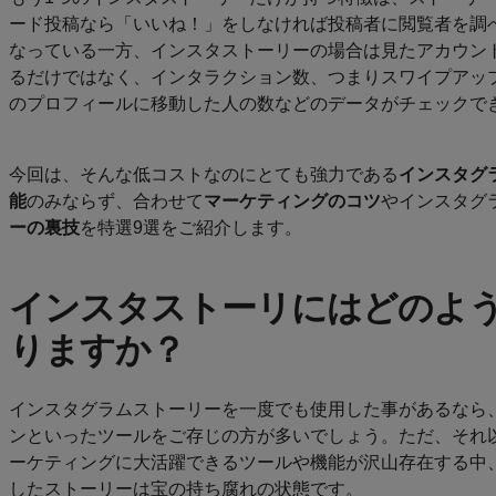
ード投稿なら「いいね！」をしなければ投稿者に閲覧者を調
価
なっている一方、インスタストーリーの場合は見たアカウン
格
るだけではなく、インタラクション数、つまりスワイプアッ
のプロフィールに移動した人の数などのデータがチェックで
JP
今回は、そんな低コストなのにとても強力である
インスタグ
能
のみならず、合わせて
マーケティングのコツ
やインスタグ
ーの裏技
を特選9選をご紹介します。
インスタストーリにはどのよ
りますか？
インスタグラムストーリーを一度でも使用した事があるなら
ンといったツールをご存じの方が多いでしょう。ただ、それ
ーケティングに大活躍できるツールや機能が沢山存在する中
したストーリーは宝の持ち腐れの状態です。