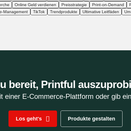
erche
Online Geld verdienen
Preisstrategie
Print-on-Demand
P
re-Management
TikTok
Trendprodukte
Ultimative Leitfäden
Ums
du bereit, Printful auszuprob
it einer E-Commerce-Plattform oder gib ein
Los geht's
Produkte gestalten