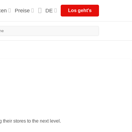
cen
Preise
DE
Los geht's
 their stores to the next level.