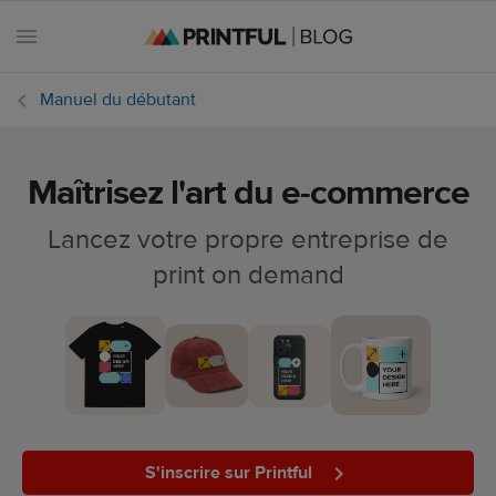
Manuel du débutant
Maîtrisez l'art du e-commerce
Toutes les
publications
Lancez votre propre entreprise de
print on demand
Astuces
marketing
Dates e-
commerce
Design et
tendances
S'inscrire sur Printful