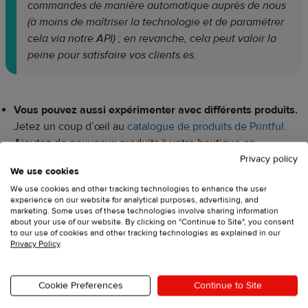
commandes de manière automatique auprès de nous
(à moins de maîtriser la technologie et de paramétrer
cela via notre API) ; en revanche, cela peut valoir la
peine pour satisfaire vos clients.es.
Vous pouvez aussi expérimenter avec différents produits
.
Jetez un coup d’œil au
catalogue de produits de Printful
.
Ajoutez de nouveaux produits à votre boutique en
quelques étapes.
Privacy policy
We use cookies
We use cookies and other tracking technologies to enhance the user
experience on our website for analytical purposes, advertising, and
marketing. Some uses of these technologies involve sharing information
Consultez les nouveaux produits disponibles sur
about your use of our website. By clicking on "Continue to Site", you consent
Printful dans la section
Nouveaux produits
. Si vous
to our use of cookies and other tracking technologies as explained in our
Privacy Policy
.
aimeriez qu’un produit soit ajouté à notre catalogue,
faites-le-nous savoir en votant dans la section
Feature
requests
(en anglais).
Cookie Preferences
Continue to Site