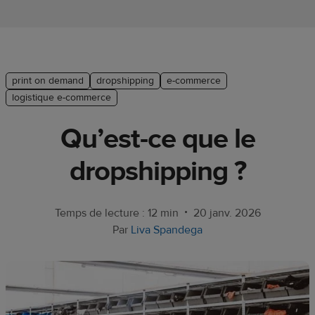
Guide de
plate-
forme e-
commerce
print on demand
dropshipping
e-commerce
Manuel
logistique e-commerce
du
Qu’est-ce que le
débutant
dropshipping ?
Modèle
de
réussite
•
Temps de lecture : 12 min
20 janv. 2026
Par
Liva Spandega
Produits
Vendre
avec
Printful