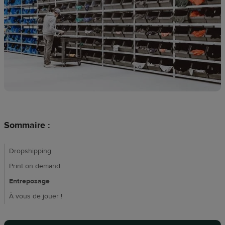
Création
de
design
Ressources
Tarifs
FR
Sommaire :
Dropshipping
Print on demand
Entreposage
À vous de jouer !