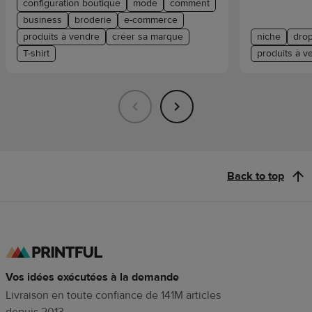
configuration boutique
mode
comment
business
broderie
e-commerce
produits à vendre
créer sa marque
niche
dro
T-shirt
produits à v
Back to top
Vos idées exécutées à la demande
Livraison en toute confiance de 141M articles