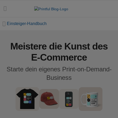
Einsteiger-Handbuch
Meistere die Kunst des
Alle
Beiträge
E-Commerce
E-
Starte dein eigenes Print-on-Demand-
Commerce
Business
Feiertage
Einsteiger-
Handbuch
Erfolgsgeschichten