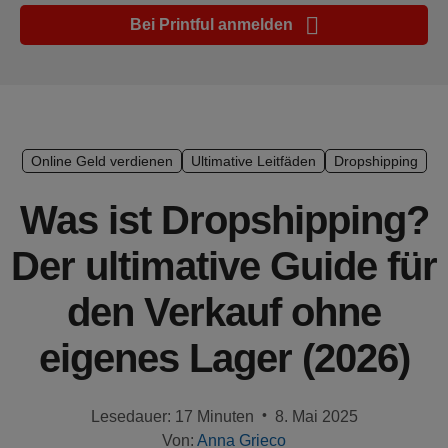
Marketing-
Bei Printful anmelden
Tipps
Plattform-
Leitfaden
Stil &
Online Geld verdienen
Ultimative Leitfäden
Dropshipping
Trends
Was ist Dropshipping?
Produkte
Der ultimative Guide für
Verkaufen
den Verkauf ohne
mit
Printful
eigenes Lager (2026)
Designs
erstellen
•
Lesedauer: 17 Minuten
8. Mai 2025
Von:
Anna Grieco
Ressourcen