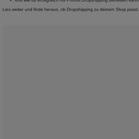
und wie du erfolgreich mit Printful Dropshipping betreiben kann
Lies weiter und finde heraus, ob Dropshipping zu deinem Shop passt.