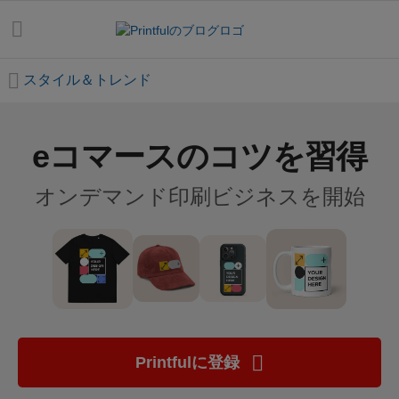
スタイル＆トレンド
eコマースのコツを習得
す
べ
オンデマンド印刷ビジネスを開始
て
の
投
稿
は
じ
め
Printfulに登録
て
ガ