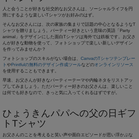
人と会うことが好きな社交的なお父さんは、ソーシャルライフを円
滑にするような楽しいTシャツがお好みのはず。
そんなお父さんには、次の家族の集まりで話題の中心となるようなT
シャツを贈りましょう。パーティー好きという意味の英語「Party
animal」をデザインにした面白Tシャツは海外では鉄板です。お父さ
んが好きな動物を使って、フォトショップで楽しい新しいデザイン
を作ってみませんか？
フォトショップのスキルがない場合は、
CanvaのTシャツテンプレー
ト
や
Printfulの無料のデザイン作成ツール
などの
オンラインリソース
を使用することもできます。
早速、お父さんが好きなパーティーテーマや内輪ネタをリストアッ
プしてみましょう。ただパーティー好きのお父さんは、楽しいこと
は何でも好きなので、きっと気に入ってくれるはずですが。
ひょうきんパパへの父の日ギフ
トTシャツ
お父さんのことを考えると笑い声や面白エピソードが思い浮かぶな