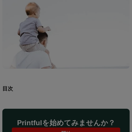
ガ
イ
ド
繁
忙
期
の
販
促
ヒ
ン
目次
ト
マ
ー
ケ
Printfulを始めてみませんか？
テ