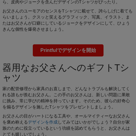
ら、皮肉やジョークを含んだデザインのTシャツがぴったり。
お父さんのユーモアのセンスをTシャツに載せて、誇らしげに着ても
らいましょう。クスッと笑えるグラフィック、写真、イラスト、ま
たはお父さんが口癖にしているジョークをデザインにして、ひょう
きんな個性を爆発させましょう。
Printfulでデザインを開始
器用なお父さんへのギフトTシ
ャツ
家の配管修理から家具のお直しまで、どんなトラブルも解決してく
れる誰もが羨むお父さん。この手のお父さんは、新しい問題に果敢
に挑み、常に学びの精神を持っています。そのため、彼らの好奇心
を煽るデザインを施したTシャツをプレゼントしましょう。
お父さんの目がハートになる工具や、オールマイティーなお父さん
を褒め称える
デザインを作成
してみてはいかがでしょう？自分が家
族のために役立っているという功績を認めてもらうと、お父さんは
とても嬉しいでしょう。