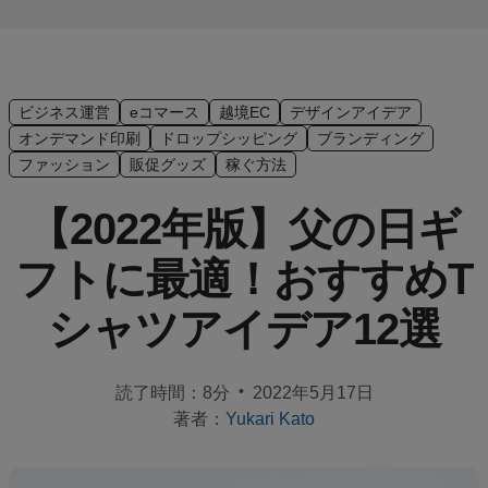
イ
ド
サ
ビジネス運営
eコマース
越境EC
デザインアイデア
ク
オンデマンド印刷
ドロップシッピング
ブランディング
セ
ファッション
販促グッズ
稼ぐ方法
ス
ス
【2022年版】父の日ギ
ト
ー
フトに最適！おすすめT
リ
ー
シャツアイデア12選
EC
サ
•
読了時間：8分
2022年5月17日
イ
著者：
Yukari Kato
ト
一
覧