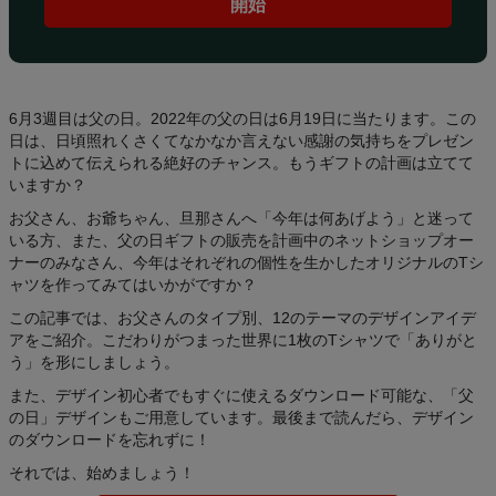
開始
ィ
ン
グ
基
礎
6月3週目は父の日。2022年の父の日は6月19日に当たります。この
知
日は、日頃照れくさくてなかなか言えない感謝の気持ちをプレゼン
トに込めて伝えられる絶好のチャンス。もうギフトの計画は立てて
識
いますか？
お父さん、お爺ちゃん、旦那さんへ「今年は何あげよう」と迷って
ス
いる方、また、父の日ギフトの販売を計画中のネットショップオー
タ
ナーのみなさん、今年はそれぞれの個性を生かしたオリジナルのTシ
イ
ャツを作ってみてはいかがですか？
ル
この記事では、お父さんのタイプ別、12のテーマのデザインアイデ
＆
アをご紹介。こだわりがつまった世界に1枚のTシャツで「ありがと
ト
う」を形にしましょう。
レ
また、デザイン初心者でもすぐに使えるダウンロード可能な、「父
ン
の日」デザインもご用意しています。最後まで読んだら、デザイン
ド
のダウンロードを忘れずに！
それでは、始めましょう！
製