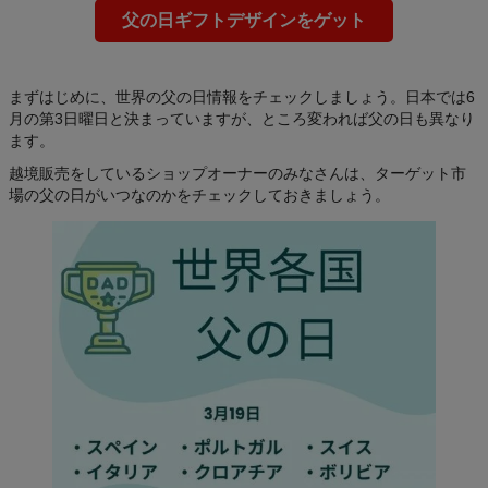
品
父の日ギフトデザインをゲット
一
覧
まずはじめに、世界の父の日情報をチェックしましょう。日本では6
月の第3日曜日と決まっていますが、ところ変われば父の日も異なり
Printful
ます。
で販売
越境販売をしているショップオーナーのみなさんは、ターゲット市
場の父の日がいつなのかをチェックしておきましょう。
デ
ザ
イ
ン
作
成
リ
ソ
ー
ス