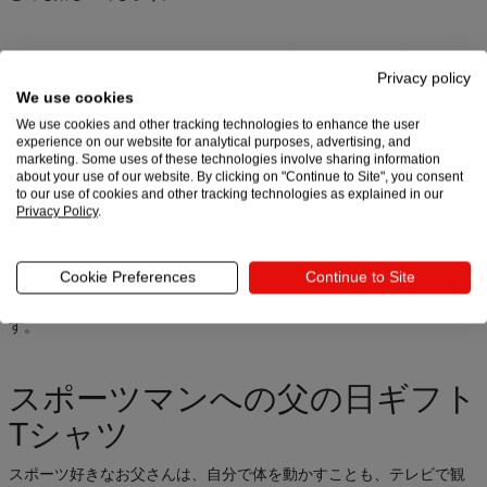
シングルパパへの父の日ギフト
Privacy policy
Tシャツ
We use cookies
We use cookies and other tracking technologies to enhance the user
あまり注目されることのないシングルファザーのみなさんを、今年
experience on our website for analytical purposes, advertising, and
marketing. Some uses of these technologies involve sharing information
の父の日こそフィーチャーしましょう。自分のための時間をほとん
about your use of our website. By clicking on "Continue to Site", you consent
ど持てない忙しいお父さんたちが、どれだけ努力をして、どれだけ
to our use of cookies and other tracking technologies as explained in our
素晴らしいかを讃えるチャンスです。
Privacy Policy
.
普段、感謝の気持ちを伝えきれていないからこそ、父の日はスーパ
ーヒーローのお父さんに思いっきりありがとうを伝えましょう。こ
Cookie Preferences
Continue to Site
こぞとばかりに感謝の気持ちをメッセージに込めて、あなたがどれ
ほどお父さんを誇りに思っているかをきちんと伝えることが大切で
す。
スポーツマンへの父の日ギフト
Tシャツ
スポーツ好きなお父さんは、自分で体を動かすことも、テレビで観