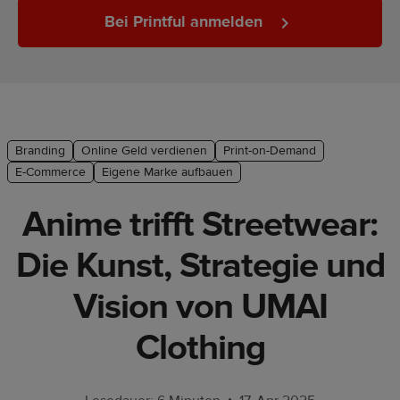
Marketing-
Bei Printful anmelden
Tipps
Plattform-
Leitfaden
Stil &
Branding
Online Geld verdienen
Print-on-Demand
Trends
E-Commerce
Eigene Marke aufbauen
Produkte
Anime trifft Streetwear:
Verkaufen
Die Kunst, Strategie und
mit
Vision von UMAI
Printful
Clothing
Designs
erstellen
•