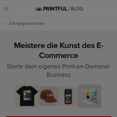
Erfolgsgeschichten
Meistere die Kunst des E-
Alle
Beiträge
Commerce
Starte dein eigenes Print-on-Demand-
E-
Commerce
Business
Feiertage
Einsteiger-
Handbuch
Erfolgsgeschichten