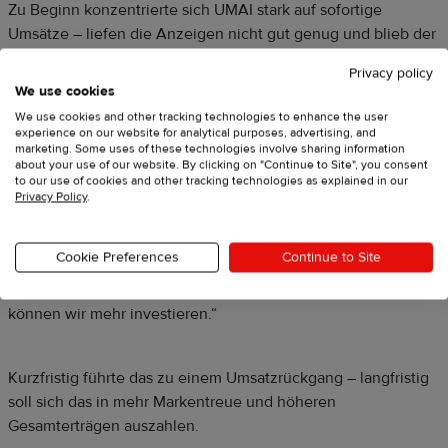
Zu Beginn konzentrierte sich UMAI stark auf sofortige
Umsätze – liefen die Anzeigen nicht gut genug und blieb der
ROAS (Return on Ad Spend) unter dem Zielwert, wurden sie
Privacy policy
einfach abgeschaltet. Doch mit der Zeit erkannte Ryan, dass
We use cookies
sie ihre Strategie überdenken mussten, um die Marke
We use cookies and other tracking technologies to enhance the user
langfristig erfolgreich zu machen.
experience on our website for analytical purposes, advertising, and
marketing. Some uses of these technologies involve sharing information
about your use of our website. By clicking on "Continue to Site", you consent
to our use of cookies and other tracking technologies as explained in our
„Wir haben nicht auf langfristiges Wachstum gesetzt – wir
Privacy Policy
.
wollten einfach nur schnell Geld verdienen“, sagt Ryan.
„Heute schauen wir auf den Customer Lifetime Value – also:
Cookie Preferences
Continue to Site
Wie viel bringt uns ein Kunde innerhalb von 90 Tagen? Wenn
unsere CPA (Cost per Acquisition) unter dem Zielwert liegt,
können wir mehr investieren.“
Kurzfristig führte das zu einem Umsatzrückgang – langfristig
soll sich das in mehr Markentreue und höheren
Gesamterträgen auszahlen.