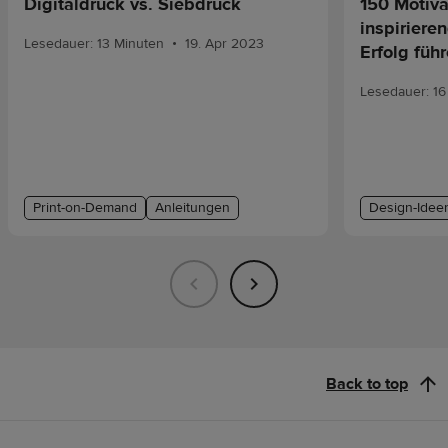
Digitaldruck vs. Siebdruck
150 Motiv
inspiriere
•
Lesedauer: 13 Minuten
19. Apr 2023
Erfolg füh
Lesedauer: 16
Print-on-Demand
Anleitungen
Design-Idee
Back to top