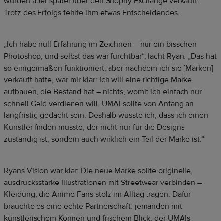
wurden aber später über den Shopify Exchange verkauft.
Trotz des Erfolgs fehlte ihm etwas Entscheidendes.
„Ich habe null Erfahrung im Zeichnen – nur ein bisschen
Photoshop, und selbst das war furchtbar“, lacht Ryan. „Das hat
so einigermaßen funktioniert, aber nachdem ich sie [Marken]
verkauft hatte, war mir klar: Ich will eine richtige Marke
aufbauen, die Bestand hat – nichts, womit ich einfach nur
schnell Geld verdienen will. UMAI sollte von Anfang an
langfristig gedacht sein. Deshalb wusste ich, dass ich einen
Künstler finden musste, der nicht nur für die Designs
zuständig ist, sondern auch wirklich ein Teil der Marke ist.“
Ryans Vision war klar: Die neue Marke sollte originelle,
ausdrucksstarke Illustrationen mit Streetwear verbinden –
Kleidung, die Anime-Fans stolz im Alltag tragen. Dafür
brauchte es eine echte Partnerschaft: jemanden mit
künstlerischem Können und frischem Blick, der UMAIs