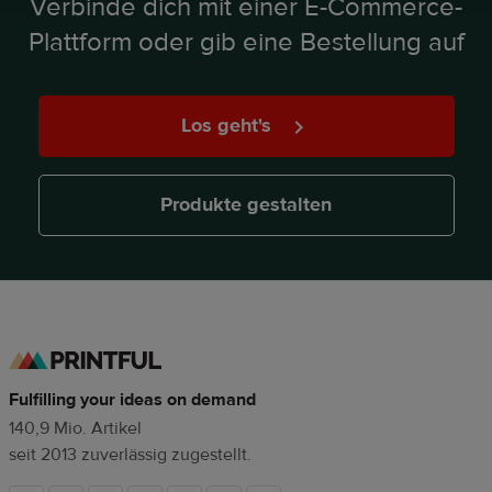
Verbinde dich mit einer E-Commerce-
Ressourcen
Plattform oder gib eine Bestellung auf
Preise
DE
Los geht's
Produkte gestalten
Fulfilling your ideas on demand
140,9 Mio. Artikel
seit 2013 zuverlässig zugestellt.