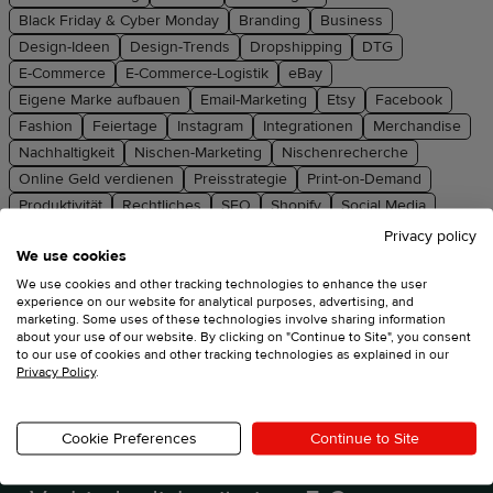
Marketing-
Black Friday & Cyber Monday
Branding
Business
Tipps
Design-Ideen
Design-Trends
Dropshipping
DTG
E-Commerce
E-Commerce-Logistik
eBay
Plattform-
Eigene Marke aufbauen
Email-Marketing
Etsy
Facebook
Leitfaden
Fashion
Feiertage
Instagram
Integrationen
Merchandise
Nachhaltigkeit
Nischen-Marketing
Nischenrecherche
Stil &
Online Geld verdienen
Preisstrategie
Print-on-Demand
Trends
Produktivität
Rechtliches
SEO
Shopify
Social Media
Stickerei
Store-Einrichtung
Store-Management
TikTok
Privacy policy
We use cookies
Produkte
Trendprodukte
Ultimative Leitfäden
Umsätze steigern
We use cookies and other tracking technologies to enhance the user
Verkäufe steigern
Weihnachten
Zum herunterladen
experience on our website for analytical purposes, advertising, and
Verkaufen
marketing. Some uses of these technologies involve sharing information
mit
about your use of our website. By clicking on "Continue to Site", you consent
to our use of cookies and other tracking technologies as explained in our
Printful
Privacy Policy
.
Bist du bereit, Printful
Designs
Cookie Preferences
Continue to Site
auszuprobieren?
erstellen