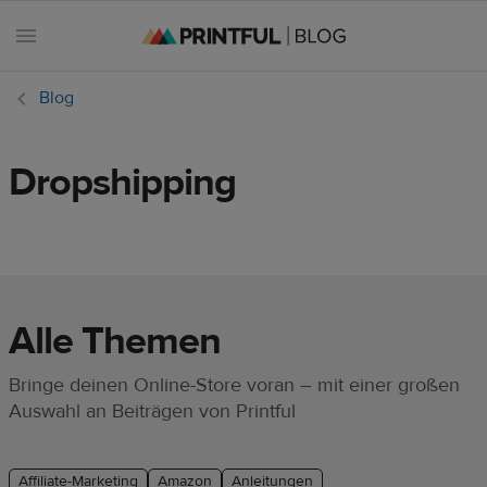
Blog
Dropshipping
Alle
Beiträge
E-
Commerce
Feiertage
Alle Themen
Einsteiger-
Bringe deinen Online-Store voran – mit einer großen
Handbuch
Auswahl an Beiträgen von Printful
Erfolgsgeschichten
Affiliate-Marketing
Amazon
Anleitungen