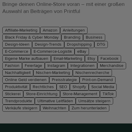
Bringe deinen Online-Store voran – mit einer großen
Auswahl an Beiträgen von Printful
Affiliate-Marketing
Amazon
Anleitungen
Black Friday & Cyber Monday
Branding
Business
Design-Ideen
Design-Trends
Dropshipping
DTG
E-Commerce
E-Commerce-Logistik
eBay
Eigene Marke aufbauen
Email-Marketing
Etsy
Facebook
Fashion
Feiertage
Instagram
Integrationen
Merchandise
Nachhaltigkeit
Nischen-Marketing
Nischenrecherche
Online Geld verdienen
Preisstrategie
Print-on-Demand
Produktivität
Rechtliches
SEO
Shopify
Social Media
Stickerei
Store-Einrichtung
Store-Management
TikTok
Trendprodukte
Ultimative Leitfäden
Umsätze steigern
Verkäufe steigern
Weihnachten
Zum herunterladen