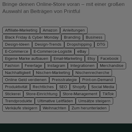
Bringe deinen Online-Store voran – mit einer großen
Auswahl an Beiträgen von Printful
Affiliate-Marketing
Amazon
Anleitungen
Black Friday & Cyber Monday
Branding
Business
Design-Ideen
Design-Trends
Dropshipping
DTG
E-Commerce
E-Commerce-Logistik
eBay
Eigene Marke aufbauen
Email-Marketing
Etsy
Facebook
Fashion
Feiertage
Instagram
Integrationen
Merchandise
Nachhaltigkeit
Nischen-Marketing
Nischenrecherche
Online Geld verdienen
Preisstrategie
Print-on-Demand
Produktivität
Rechtliches
SEO
Shopify
Social Media
Stickerei
Store-Einrichtung
Store-Management
TikTok
Trendprodukte
Ultimative Leitfäden
Umsätze steigern
Verkäufe steigern
Weihnachten
Zum herunterladen