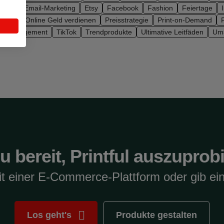
bauen
Email-Marketing
Etsy
Facebook
Fashion
Feiertage
erche
Online Geld verdienen
Preisstrategie
Print-on-Demand
P
re-Management
TikTok
Trendprodukte
Ultimative Leitfäden
Ums
du bereit, Printful auszuprob
it einer E-Commerce-Plattform oder gib ein
Los geht's
Produkte gestalten