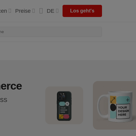
cen
Preise
DE
Los geht's
erce
ess