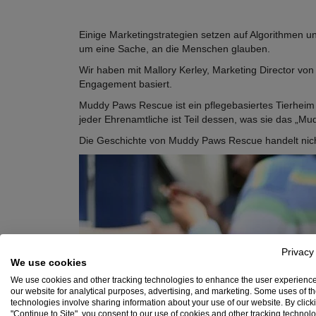
Einige Marketingstrategien setzen auf Algorithmen
um eine Sache, an die Menschen glauben.
Wir haben mit Mallory Kerley, Marketing Director vo
Engagement basiert.
Muddy Paws Rescue ist ein pflegebasiertes Tierheim i
jeder Ehrenamtliche ist Teil dessen, was sie das „
Die Geschichte von Muddy Paws Rescue handelt nic
Privacy
We use cookies
We use cookies and other tracking technologies to enhance the user experienc
our website for analytical purposes, advertising, and marketing. Some uses of t
technologies involve sharing information about your use of our website. By click
"Continue to Site", you consent to our use of cookies and other tracking technol