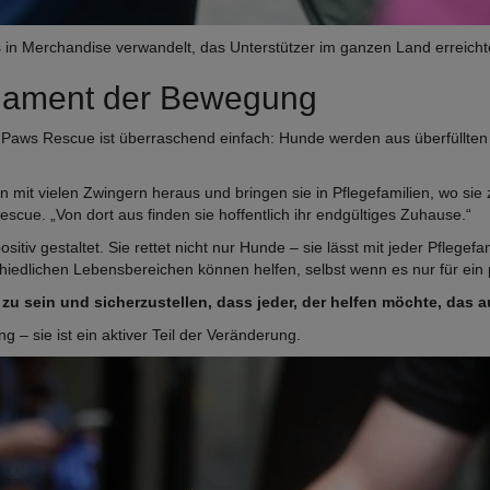
 in Merchandise verwandelt, das Unterstützer im ganzen Land erreicht
ndament der Bewegung
Paws Rescue ist überraschend einfach: Hunde werden aus überfüllten s
gen mit vielen Zwingern heraus und bringen sie in Pflegefamilien, wo s
scue. „Von dort aus finden sie hoffentlich ihr endgültiges Zuhause.“
itiv gestaltet. Sie rettet nicht nur Hunde – sie lässt mit jeder Pflegefa
edlichen Lebensbereichen können helfen, selbst wenn es nur für ein
zu sein und sicherzustellen, dass jeder, der helfen möchte, das 
g – sie ist ein aktiver Teil der Veränderung.