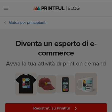
Guida per principianti
Diventa un esperto di e-
Tutti
gli
commerce
articoli
Avvia la tua attività di print on demand
Calendario
e-
commerce
Casi di
successo
Registrati su Printful
Guida per