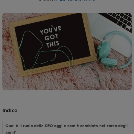
del
disegno
Risorse
Prezzi
IT
Indice
Qual è il ruolo della SEO oggi e com’è cambiata nel corso degli
anni?