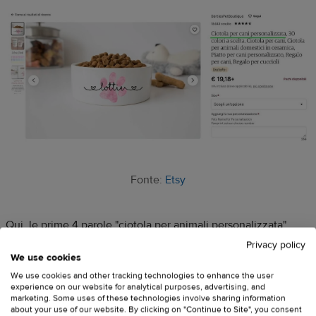
Fonte:
Etsy
Qui, le prime 4 parole "ciotola per animali personalizzata"
sono generiche, ma descrivono perfettamente il prodotto.
Privacy policy
We use cookies
We use cookies and other tracking technologies to enhance the user
2.2 Descrizione del prodotto
experience on our website for analytical purposes, advertising, and
marketing. Some uses of these technologies involve sharing information
about your use of our website. By clicking on "Continue to Site", you consent
In questa sezione, puoi fare ricorso alla tua creatività. Usa la