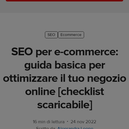
principianti
Manuale
e-
commerce
SEO
Ecommerce
Marketing
SEO per e-commerce:
tips
guida basica per
Tendenze
ottimizzare il tuo negozio
Prodotti
online [checklist
Vendi
scaricabile]
con
Printful
•
16 min di lettura
24 nov 2022
Creazione
Scritto da:
Alessandra Leone