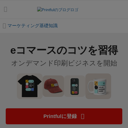
マーケティング基礎知識
eコマースのコツを習得
す
べ
オンデマンド印刷ビジネスを開始
て
の
投
稿
は
じ
め
Printfulに登録
て
ガ