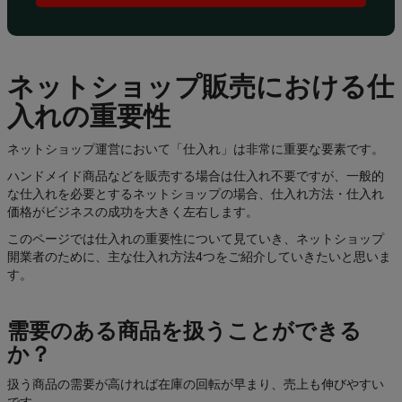
ィ
ン
グ
基
ネットショップ販売における仕
礎
入れの重要性
知
識
ネットショップ運営において「仕入れ」は非常に重要な要素です。
ハンドメイド商品などを販売する場合は仕入れ不要ですが、一般的
ス
な仕入れを必要とするネットショップの場合、仕入れ方法・仕入れ
タ
価格がビジネスの成功を大きく左右します。
イ
このページでは仕入れの重要性について見ていき、ネットショップ
ル
開業者のために、主な仕入れ方法4つをご紹介していきたいと思いま
＆
す。
ト
レ
需要のある商品を扱うことができる
ン
か？
ド
扱う商品の需要が高ければ在庫の回転が早まり、売上も伸びやすい
製
です。