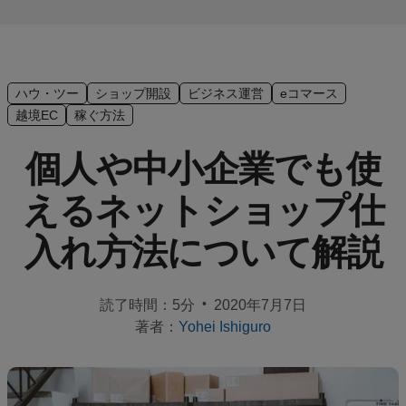
イ
ド
サ
ハウ・ツー
ショップ開設
ビジネス運営
eコマース
ク
越境EC
稼ぐ方法
セ
ス
個人や中小企業でも使
ス
ト
えるネットショップ仕
ー
リ
入れ方法について解説
ー
EC
•
読了時間：5分
2020年7月7日
サ
著者：
Yohei Ishiguro
イ
ト
一
覧