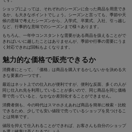
品
ショップによっては、それぞれのシーズンに合った商品を用意でき
一
るか、も大きなポイントでしょう。シーズンと言っても、季節や天
覧
候の意味で考えたシーズンから、入学式、卒業式、入社、引っ越し
など、行事的な意味でのシーズンまで様々あります。
Printful
もちろん、一年中コンスタントな需要がある商品を扱えることがで
で販売
きればいいに越したことはありませんが、季節や行事の需要にうま
く対応できれば回転もよくなります。
デ
魅力的な価格で販売できるか
ザ
イ
消費者にとって、「価格」は商品を購入するかしないかを決める大
ン
きな要素の一つです。
作
最近はネット上での仕入れが便利ですが、便利な反面、多くの人が
成
同じ仕入れ先を利用していることが多いので、同じ商品を同じ価格
帯で売っていると、なかなか差別化することができません。
リ
消費者側も、今の時代はスマホさえあれば商品を簡単に検索・比較
ソ
できるため、少しでも安い値段で売っているショップを見つけるこ
とは簡単です。
ー
ス
値段を抑えて仕入れることができれば、お客さんも自分のショップ
を選ぶ確率は高くなるでしょう。