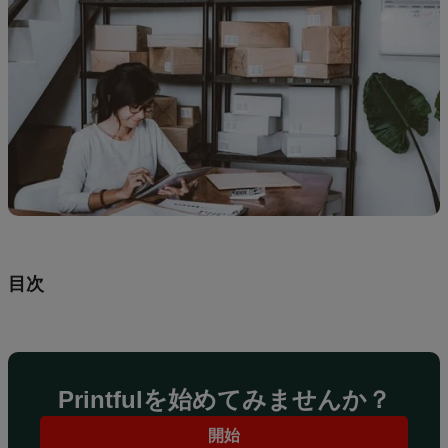
ガ
イ
ド
繁
忙
期
の
販
促
ヒ
目次
ン
ト
マ
ー
Printfulを始めてみませんか？
ケ
テ
開始