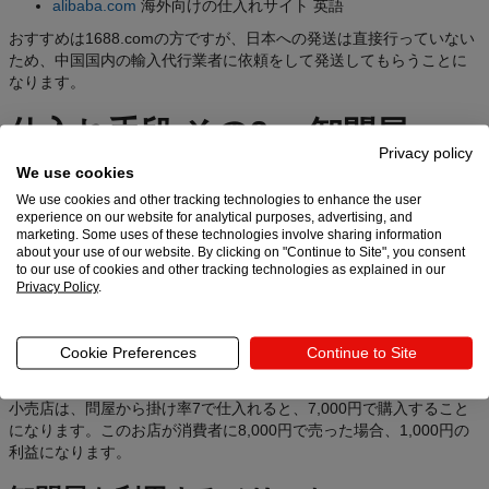
alibaba.com
海外向けの仕入れサイト 英語
おすすめは1688.comの方ですが、日本への発送は直接行っていない
ため、中国国内の輸入代行業者に依頼をして発送してもらうことに
なります。
仕入れ手段 その2 ～卸問屋～
Privacy policy
卸問屋は、メーカーから商品を一定量購入して、小売店に販売しま
We use cookies
す。小売店（ネットショップ含む）は、卸問屋から定価の70～80%
We use cookies and other tracking technologies to enhance the user
の割引で仕入れができるケースが多いです。
experience on our website for analytical purposes, advertising, and
marketing. Some uses of these technologies involve sharing information
about your use of our website. By clicking on "Continue to Site", you consent
掛け率
to our use of cookies and other tracking technologies as explained in our
Privacy Policy
.
仕入れのトピックについて検索していていると、必ず出てくる用語
が「掛け率」です。
Cookie Preferences
Continue to Site
例えば、メーカーの希望価格がが10,000円の商品を、問屋が掛け率6
で仕入れると、6000円になります。
小売店は、問屋から掛け率7で仕入れると、7,000円で購入すること
になります。このお店が消費者に8,000円で売った場合、1,000円の
利益になります。