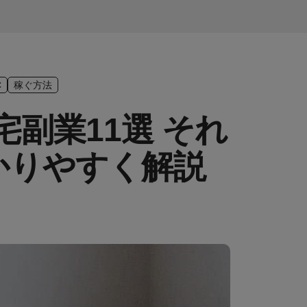
C
稼ぐ方法
副業11選 それ
かりやすく解説