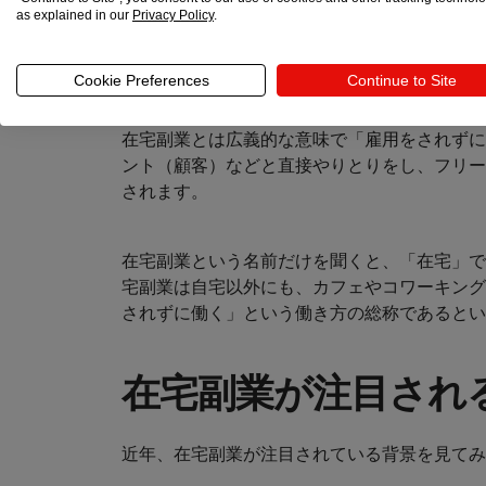
as explained in our
Privacy Policy
.
在宅副業とは？
Cookie Preferences
Continue to Site
在宅副業とは広義的な意味で「雇用をされずに
ント（顧客）などと直接やりとりをし、フリー
されます。
在宅副業という名前だけを聞くと、「在宅」で
宅副業は自宅以外にも、カフェやコワーキング
されずに働く」という働き方の総称であるとい
在宅副業が注目され
近年、在宅副業が注目されている背景を見てみ