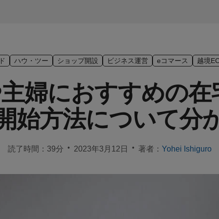
イド
ハウ・ツー
ショップ開設
ビジネス運営
eコマース
越境E
主婦におすすめの在宅
開始方法について分
•
•
読了時間：39分
2023年3月12日
著者：
Yohei Ishiguro