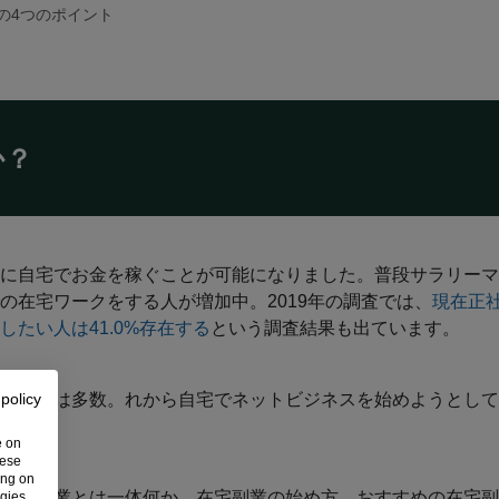
の4つのポイント
か？
に自宅でお金を稼ぐことが可能になりました。普段サラリーマ
の在宅ワークをする人が増加中。2019年の調査では、
現在正社
たい人は41.0%存在する
という調査結果も出ています。
の種類は多数。れから自宅でネットビジネスを始めようとして
 policy
。
e on
hese
ing on
在宅副業とは一体何か、在宅副業の始め方、おすすめの在宅副
ogies