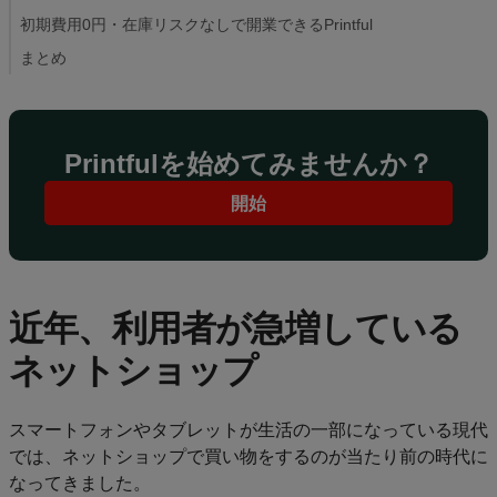
品
初期費用0円・在庫リスクなしで開業できるPrintful
一
まとめ
覧
Printful
で販売
Printfulを始めてみませんか？
開始
デ
ザ
イ
ン
作
近年、利用者が急増している
成
ネットショップ
リ
ソ
スマートフォンやタブレットが生活の一部になっている現代
ー
では、ネットショップで買い物をするのが当たり前の時代に
ス
なってきました。