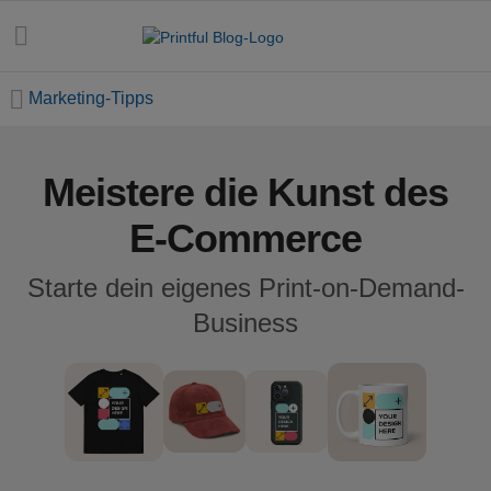
Marketing-Tipps
Meistere die Kunst des
Alle
Beiträge
E-Commerce
E-
Starte dein eigenes Print-on-Demand-
Commerce
Business
Feiertage
Einsteiger-
Handbuch
Erfolgsgeschichten