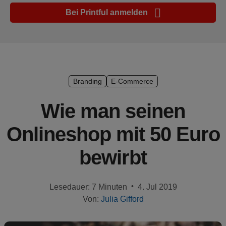
Marketing-
Bei Printful anmelden
Tipps
Plattform-
Leitfaden
Stil &
Branding
E-Commerce
Trends
Wie man seinen
Produkte
Onlineshop mit 50 Euro
Verkaufen
bewirbt
mit
Printful
•
Lesedauer: 7 Minuten
4. Jul 2019
Designs
Von:
Julia Gifford
erstellen
Ressourcen