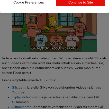
Cookie Preferences
Continue to Site
Videos sind aktuell sehr beliebt. Kein Wunder, denn sowohl GIFs als
auch Videos vermitteln nicht nur mehr Inhalt als ein einfaches Bild,
aber ziehen auch die Aufmerksamkeit auf sich, wenn man durch
seinen Feed scrollt.
Einige empfehlenswerte GIF-Tools:
Gifs.com
: Erstelle GIFs von bestehenden Videos (z.B. aus
Youtube)
Giphy slideshow
: Füge verschiedene Bilder zu einem GIF
zusammen
Gifmaker.me
: Kombiniere verschiedene Bilder zu einem GIF