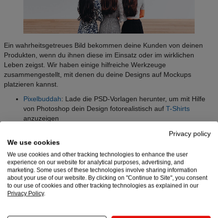
Ein wahrheitsgetreues Bild bekommen deine Kunden von deinen
Produkten, wenn du ihnen diese im Einsatz oder im wirklichen
Leben zeigst. Wir haben einige hilfreiche Werkzeuge
zusammengestellt, mit denen du deine Designs auf Mockups
platzieren kannst.
Pixelbuddah
: Lade die PSD-Vorlagen herunter, um mit Hilfe
von Photoshop dein Design fotorealistisch auf
T-Shirts
anzuzeigen
Mockup World
: Bietet hochwertige PSD-Mockups für praktisch
Privacy policy
jedes Produkt, das man sich vorstellen kann
We use cookies
PlaceIt
(Affiliate-Link,
weitere Infos
): Hunderte von
We use cookies and other tracking technologies to enhance the user
realistischen Mockups von T-Shirts, Wandkunst, Handys usw.
experience on our website for analytical purposes, advertising, and
Füge einfach dein Design per Drag & Drop ein.
marketing. Some uses of these technologies involve sharing information
about your use of our website. By clicking on "Continue to Site", you consent
Kostenlos GIFs/ Videos erstellen
to our use of cookies and other tracking technologies as explained in our
Privacy Policy
.