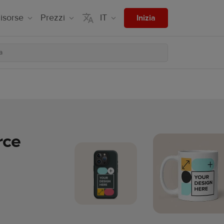
isorse
Prezzi
IT
Inizia
rce