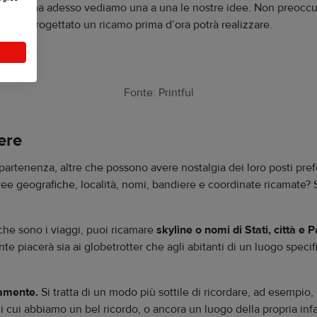
 avanti, ma adesso vediamo una a una le nostre idee. Non preoccu
a mai progettato un ricamo prima d’ora potrà realizzare.
Fonte: Printful
ere
tenenza, altre che possono avere nostalgia dei loro posti preferi
ree geografiche, località, nomi, bandiere e coordinate ricamate? Si
iche sono i viaggi, puoi ricamare
skyline o nomi di Stati, città e 
 piacerà sia ai globetrotter che agli abitanti di un luogo specif
mamente.
Si tratta di un modo più sottile di ricordare, ad esempio
di cui abbiamo un bel ricordo, o ancora un luogo della propria inf