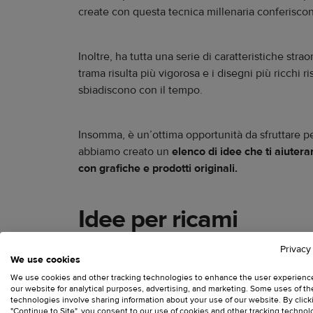
create con questa tecnica millenaria conferiscon
Inoltre, ha tutta una serie di caratteristiche str
trama risulta più vigorosa e i disegni più ricchi r
sbiadiscono con il tempo.
Insomma, è un’ottima opportunità da sfruttare per
abbiamo creato un
elenco di idee che ti aiutera
con grafiche e prodotti originali.
Idee per ricami
Privacy
Quest’anno,
i motivi floreali e i disegni ispira
We use cookies
qualsiasi cosa, quindi sbizzarrisciti tenendo pe
We use cookies and other tracking technologies to enhance the user experienc
our website for analytical purposes, advertising, and marketing. Some uses of t
technologies involve sharing information about your use of our website. By click
"Continue to Site", you consent to our use of cookies and other tracking technol