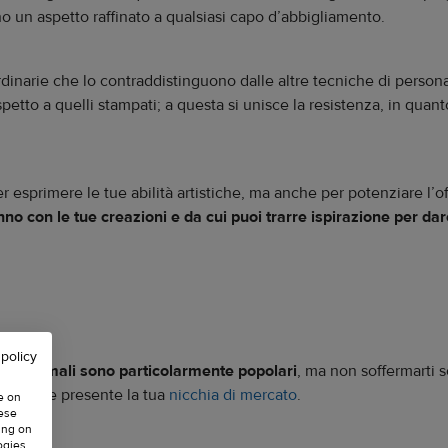
o un aspetto raffinato a qualsiasi capo d’abbigliamento.
aordinarie che lo contraddistinguono dalle altre tecniche di person
ispetto a quelli stampati; a questa si unisce la resistenza, in quan
 esprimere le tue abilità artistiche, ma anche per potenziare l’of
nno con le tue creazioni e da cui puoi trarre ispirazione per da
 policy
ti agli animali sono particolarmente popolari
, ma non soffermarti 
rò sempre presente la tua
nicchia di mercato
.
e on
hese
ing on
ogies