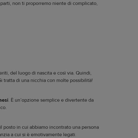
parti, non ti proporremo niente di complicato,
ti, del luogo di nascita e così via. Quindi,
 tratta di una nicchia con molte possibilità!
Paesi
. È un’opzione semplice e divertente da
ico.
, il posto in cui abbiamo incontrato una persona
anzia a cui si è emotivamente legati.