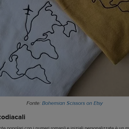
Fonte:
Bohemian Scissors on Etsy
zodiacali
nte popolari con i numeri romani) e iniziali personalizzate è un mo