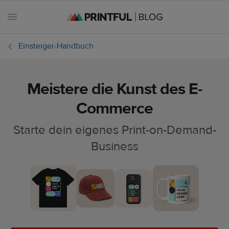
Einsteiger-Handbuch
Meistere die Kunst des E-
Alle
Beiträge
Commerce
Starte dein eigenes Print-on-Demand-
E-
Commerce
Business
Feiertage
Einsteiger-
Handbuch
Erfolgsgeschichten