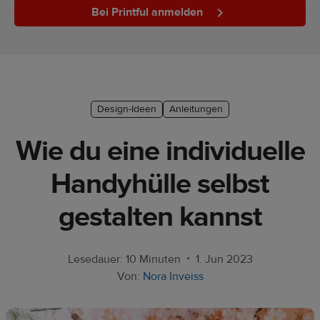
Bei Printful anmelden
Marketing-
Tipps
Plattform-
Leitfaden
Design-Ideen
Anleitungen
Stil &
Trends
Wie du eine individuelle
Produkte
Handyhülle selbst
Verkaufen
gestalten kannst
mit
Printful
•
Lesedauer: 10 Minuten
1. Jun 2023
Designs
Von:
Nora Inveiss
erstellen