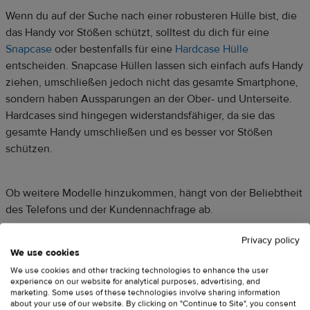
Wenn du auf der Suche nach einer robusteren Hülle bist, die
das Handy vor Stößen schützt, solltest du dich für eine
Snapcase
oder bestenfalls für eine
Hardcase Hülle
entscheiden. Snapcase Hüllen lassen sich einfach aufs Handy
ziehen, umschließen jedoch nicht das gesamte Smartphone,
sondern haben Aussparungen an der Ober- und Unterseite.
Hardcases sind hingegen widerstandsfähiger, da sie das
gesamte Handy umschließen und es besser vor Stößen
schützen.
Ob weitere Modelle hinzukommen, hängt von der Beliebtheit
des Telefons und der Kundennachfrage ab.
Privacy policy
We use cookies
We use cookies and other tracking technologies to enhance the user
experience on our website for analytical purposes, advertising, and
marketing. Some uses of these technologies involve sharing information
about your use of our website. By clicking on "Continue to Site", you consent