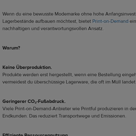
Wenn du eine bewusste Modemarke ohne hohe Anfangsinvesti
Lagerbestände aufbauen möchtest, bietet
Print-on-Demand
ei
nachhaltigen und verantwortungsvollen Ansatz.
Warum?
Keine Überproduktion.
Produkte werden erst hergestellt, wenn eine Bestellung eingeh
vermeidest du überschüssige Lagerware, die oft im Müll landet
Geringerer CO₂-Fußabdruck.
Viele Print-on-Demand-Anbieter wie Printful produzieren in de
Endkunden. Das reduziert Transportwege und Emissionen.
Effiziente Ressourcennutzung.