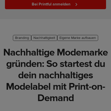
Bei Printful anmelden
Marketing-
Tipps
Plattform-
Leitfaden
Branding
Nachhaltigkeit
Eigene Marke aufbauen
Stil &
Trends
Nachhaltige Modemarke
Produkte
gründen: So startest du
Verkaufen
dein nachhaltiges
mit
Printful
Modelabel mit Print-on-
Designs
Demand
erstellen