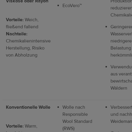
Viskose oder Rayon
Produktion
EcoVero™
reduziere
Chemikali
Vorteile:
Weich,
fließend fallend
Geringere
Nachteile:
Wasserver
Chemikalienintensive
niedriger
Herstellung, Risiko
Belastung 
von Abholzung
herkömmli
Verwendu
aus veran
bewirtsch
Wäldern
Konventionelle Wolle
Wolle nach
Verbessert
Responsible
und nachh
Wool Standard
Weideman
Vorteile:
Warm,
(RWS)