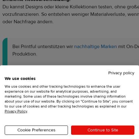
Du kannst Designs oder kleine Kollektionen testen, ohne groß
vorzufinanzieren. So entstehen weniger Materialverluste, wenn
oder Nachfrage ändern.
Bei Printful unterstützen wir
nachhaltige Marken
mit On-D
Produktion.
Privacy policy
Wir setzen auf
Direct-To-Garment-Druck (DTG
)
und
Direct
We use cookies
Druck (DTFlex)
.
Diese Verfahren gelten als nachhaltiger al
We use cookies and other tracking technologies to enhance the user
Siebdruck, da sie weniger Wasser verbrauchen und mit
experience on our website for analytical purposes, advertising, and
wasserbasierten Tinten arbeiten. Unsere
dreistufige Qualit
marketing. Some uses of these technologies involve sharing information
about your use of our website. By clicking on "Continue to Site", you consent
reduziert Fehldrucke und Retouren – und damit unnötige
to our use of cookies and other tracking technologies as explained in our
Materialverschwendung.
Privacy Policy
.
Cookie Preferences
Continue to Site
Um nachhaltige Entscheidungen zu erleichtern, bietet Printful