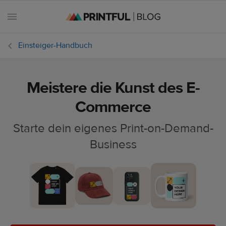
Einsteiger-Handbuch
Meistere die Kunst des E-
Alle
Beiträge
Commerce
Starte dein eigenes Print-on-Demand-
E-
Commerce
Business
Feiertage
Einsteiger-
Handbuch
Erfolgsgeschichten