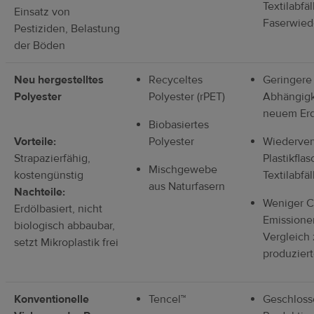
Textilabfä
Einsatz von
Faserwied
Pestiziden, Belastung
der Böden
Neu hergestelltes
Recyceltes
Geringere
Polyester
Polyester (rPET)
Abhängigk
neuem Erd
Biobasiertes
Vorteile:
Polyester
Wiederver
Strapazierfähig,
Plastikfla
Mischgewebe
kostengünstig
Textilabfä
aus Naturfasern
Nachteile:
Weniger C
Erdölbasiert, nicht
Emissione
biologisch abbaubar,
Vergleich
setzt Mikroplastik frei
produzier
Konventionelle
Tencel™
Geschlos