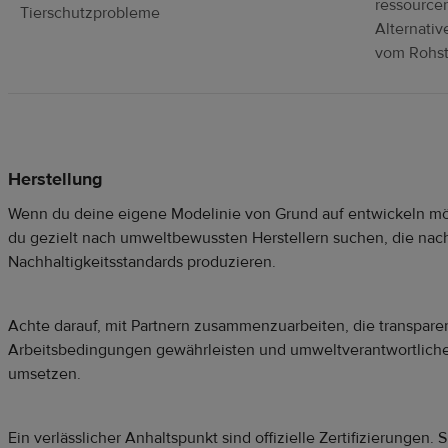
ressourc
Tierschutzprobleme
Alternativ
vom Rohst
Herstellung
Wenn du deine eigene Modelinie von Grund auf entwickeln möc
du gezielt nach umweltbewussten Herstellern suchen, die nac
Nachhaltigkeitsstandards produzieren.
Achte darauf, mit Partnern zusammenzuarbeiten, die transparent
Arbeitsbedingungen gewährleisten und umweltverantwortlich
umsetzen.
Ein verlässlicher Anhaltspunkt sind offizielle Zertifizierungen. 