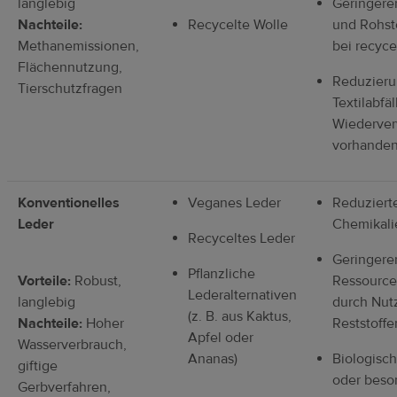
langlebig
Geringerer
Nachteile:
Recycelte Wolle
und Rohst
Methanemissionen,
bei recyce
Flächennutzung,
Reduzieru
Tierschutzfragen
Textilabfä
Wiederve
vorhanden
Konventionelles
Veganes Leder
Reduziert
Leder
Chemikali
Recyceltes Leder
Geringere
Pflanzliche
Vorteile:
Robust,
Ressource
Lederalternativen
langlebig
durch Nut
(z. B. aus Kaktus,
Nachteile:
Hoher
Reststoffe
Apfel oder
Wasserverbrauch,
Ananas)
Biologisc
giftige
oder beso
Gerbverfahren,