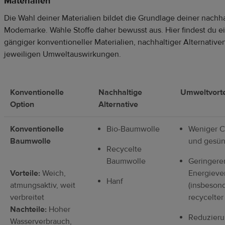
Materialien
Die Wahl deiner Materialien bildet die Grundlage deiner nachh
Modemarke. Wähle Stoffe daher bewusst aus. Hier findest du e
gängiger konventioneller Materialien, nachhaltiger Alternative
jeweiligen Umweltauswirkungen.
Konventionelle
Nachhaltige
Umweltvorte
Option
Alternative
Konventionelle
Bio-Baumwolle
Weniger C
Baumwolle
und gesü
Recycelte
Baumwolle
Geringere
Vorteile:
Weich,
Energieve
Hanf
atmungsaktiv, weit
(insbeson
verbreitet
recycelte
Nachteile:
Hoher
Reduzieru
Wasserverbrauch,