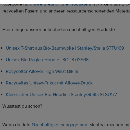
Kategorie für
umweltfreundliche Produkte
mit Artikeln aus Bi
recycelten Fasern und anderen ressourcenschonenden Materia
Hier einige unserer beliebtesten nachhaltigen Produkte:
Unisex T-Shirt aus Bio-Baumwolle | Stanley/Stella STTU169
Unisex Bio-Raglan-Hoodie | SOL’S 03568
Recycelter Allover High Waist Bikini
Recyceltes Unisex-Trikot mit Allover-Druck
Klassischer Unisex Bio-Hoodie | Stanley/Stella STSU177
Wusstest du schon?
Wenn du dein
Nachhaltigkeitsengagement
sichtbar machen möc