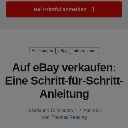
Marketing-
Bei Printful anmelden
Tipps
Plattform-
Leitfaden
Stil &
Anleitungen
eBay
Integrationen
Trends
Auf eBay verkaufen:
Produkte
Eine Schritt-für-Schritt-
Verkaufen
mit
Anleitung
Printful
Designs
•
Lesedauer: 13 Minuten
7. Apr 2021
erstellen
Von:
Thomas Reading
Ressourcen