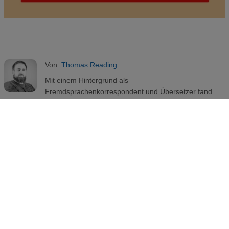
Von:
Thomas Reading
Mit einem Hintergrund als
Fremdsprachenkorrespondent und Übersetzer fand
Thomas seinen Weg ins Marketing. Im Content-
Marketing entwickelte er eine Vorliebe und Fachwissen
über alles SEO. Jetzt arbeitet er als SEO Spezialist für
das deutsche Printful Team.
Anleitungen
eBay
Integrationen