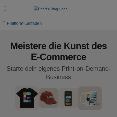
Plattform-Leitfaden
Meistere die Kunst des
Alle
Beiträge
E-Commerce
E-
Starte dein eigenes Print-on-Demand-
Commerce
Business
Feiertage
Einsteiger-
Handbuch
Erfolgsgeschichten