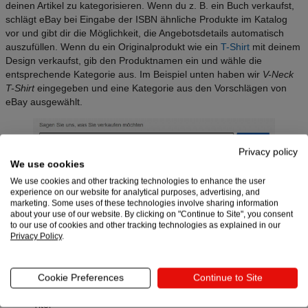
deinen Artikel zu kategorisieren. Wenn du z. B. ein Buch verkaufst,
schlägt eBay bei Eingabe der ISBN ähnliche Produkte im Katalog
vor und gibt dir die Möglichkeit, die Angebotsdetails automatisch
auszufüllen. Wenn du ein Originalprodukt wie ein
T-Shirt
mit deinem
Design verkaufst, gib den Produktnamen ein und wähle die
entsprechende Kategorie aus. Im Beispiel unten haben wir
V-Neck
T-Shirt
eingegeben und eine Kategorie aus den Vorschlägen von
eBay ausgewählt.
Privacy policy
We use cookies
We use cookies and other tracking technologies to enhance the user
experience on our website for analytical purposes, advertising, and
marketing. Some uses of these technologies involve sharing information
about your use of our website. By clicking on "Continue to Site", you consent
Grundlegende Produktdaten
to our use of cookies and other tracking technologies as explained in our
Privacy Policy
.
eingeben
Der nächste Schritt ist die Eingabe deiner Angebotsdetails. Auf
Cookie Preferences
Continue to Site
dieser Seite wirst du aufgefordert, die folgenden Felder auszufüllen:
Titel