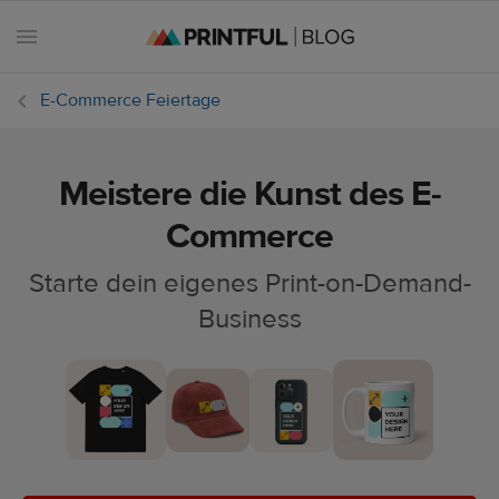
E-Commerce Feiertage
Meistere die Kunst des E-
Alle
Beiträge
Commerce
Starte dein eigenes Print-on-Demand-
E-
Commerce
Business
Feiertage
Einsteiger-
Handbuch
Erfolgsgeschichten