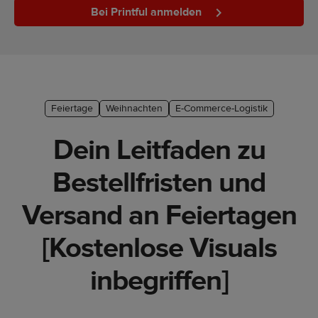
Bei Printful anmelden
Marketing-
Tipps
Plattform-
Leitfaden
Feiertage
Weihnachten
E-Commerce-Logistik
Stil &
Trends
Dein Leitfaden zu
Produkte
Bestellfristen und
Verkaufen
Versand an Feiertagen
mit
Printful
[Kostenlose Visuals
Designs
inbegriffen]
erstellen