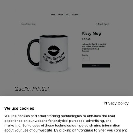
Quelle: Printful
Eine einfache Nachricht reicht aus, zum Beispiel:
Privacy policy
We use cookies
We use cookies and other tracking technologies to enhance the user
Bestelle bis [Datum], um dieses [Produkt] bis zum 24.
experience on our website for analytical purposes, advertising, and
marketing. Some uses of these technologies involve sharing information
Dezember in [Region] zu erhalten.
about your use of our website. By clicking on "Continue to Site", you consent