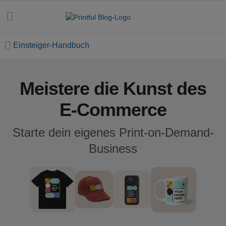
Einsteiger-Handbuch
Meistere die Kunst des
Alle
Beiträge
E-Commerce
E-
Starte dein eigenes Print-on-Demand-
Commerce
Business
Feiertage
Einsteiger-
Handbuch
Erfolgsgeschichten