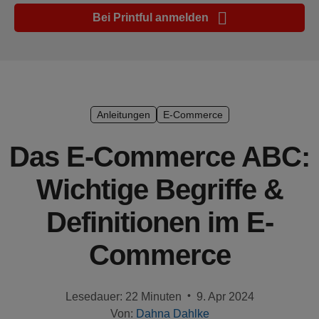
Marketing-
Bei Printful anmelden
Tipps
Plattform-
Leitfaden
Stil &
Anleitungen
E-Commerce
Trends
Das E-Commerce ABC:
Produkte
Wichtige Begriffe &
Verkaufen
Definitionen im E-
mit
Printful
Commerce
Designs
erstellen
•
Lesedauer: 22 Minuten
9. Apr 2024
Von:
Dahna Dahlke
Ressourcen